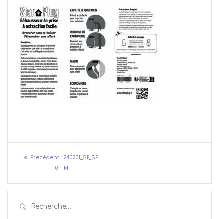
Navigation
Article
Précédent :
240201_SP_SP-
de
précédent
01_IM
:
l’article
Recherche
pour