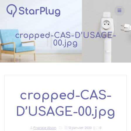
Skip
to
content
cropped-CAS-D’USAGE-
00.jpg
cropped-CAS-
D’USAGE-00.jpg
Frankie Alson
13 janvier 2020
|
0