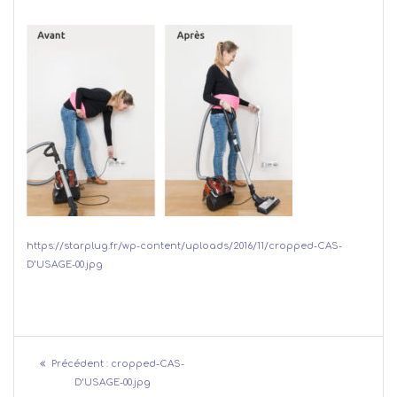
https://starplug.fr/wp-content/uploads/2016/11/cropped-CAS-
D’USAGE-00.jpg
Navigation
Article
Précédent :
cropped-CAS-
de
précédent
D’USAGE-00.jpg