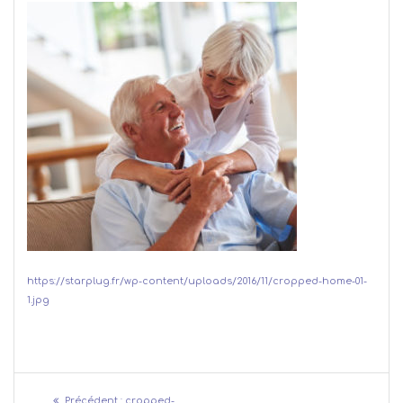
https://starplug.fr/wp-content/uploads/2016/11/cropped-home-01-
1.jpg
Navigation
Article
Précédent :
cropped-